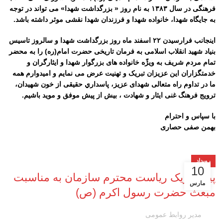
فرهنگی در سال ۱۳۸۳ به نام روز « بزرگداشت شهدا» می تواند در توجه
به جایگاه شهدا، خانواده شهدا و فرزندان شهدا نقشی موثر داشته باشد.
اینجانب فرارسیدن ۲۲ اسفند ماه روز بزرگداشت شهدا و سالروز تاسیس
بنیاد شهید انقلاب اسلامی به فرمان تاریخی حضرت امام(ره) را به محضر
تمام مردم شریف به ویژّه خانواده های بزرگوار شهدا و ایثارگران و
خدمتگزاران این عزیزان تبریک و تهنیت عرض می نمایم و امیدوارم همه
ما در تداوم راه متعالی شهدای عزیز، پاسداري حقیقی از خون شهیدان،
ترويج فرهنگ غنی ایثار و شهادت ، بيش از پيش موفق و مويد باشيم.
با سپاس و احترام
بهمن صفی حصاری
رویداد
10
پیام تبریک ریاست محترم سازمان به مناسبت
مارس
مبعث حضرت رسول اکرم (ص)
مدیر روابط عمومی