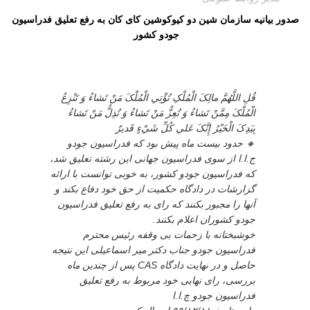
صدور بیانیه سازمان شین دو کیوکوشین کای کان به رفع تعلیق فدراسیون
جودو کشور
قُلِ اللَّهُمَّ مالِکَ الْمُلْکِ تُؤْتِي الْمُلْکَ مَنْ تَشاءُ وَ تَنْزِعُ
الْمُلْکَ مِمَّنْ تَشاءُ وَ تُعِزُّ مَنْ تَشاءُ وَ تُذِلُّ مَنْ تَشاءُ
بِيَدِکَ الْخَيْرُ إِنَّکَ عَلي‏ کُلِّ شَيْ‏ءٍ قَديرٌ
🔸️ حدود بیست ماه پیش بود که فدراسیون جودو
ج.ا.ا از سوی فدراسیون جهانی این رشته تعلیق شد،
که فدراسیون جودو کشور، به خوبی توانست با ارائه
گزارشات در دادگاه حکمیت از حق خود دفاع بکند و
آنها را مجبور بکنند که رای به رفع تعلیق فدراسیون
جودو کشوران اعلام بکنند.
خوشبختانه با زحمات بی وقفه رئیس محترم
فدراسیون جودو جناب دکتر میر اسماعیلی این نتیجه
حاصل و در نهایت دادگاه CAS پس از چندین ماه
بررسی، رای نهایی خود مربوط به رفع تعلیق
فدراسیون جودو چ.ا.ا