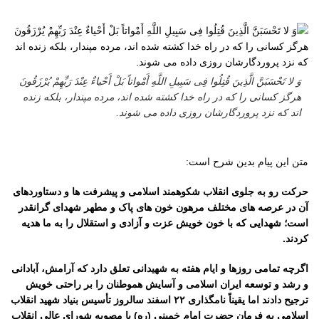
وَ لا تَحْسَبَنَّ الَّذِینَ قُتِلُوا فِی سَبِیلِ اللَّهِ أَمْواتاً بَلْ أَحْیاءٌ عِنْدَ رَبِّهِمْ یُرْزَقُونَ
هرگز کسانی را که در راه خدا کشته شده اند، مرده مپندار، بلکه زنده
اند که نزد پروردگارشان روزی داده می شوند.
متن این پیام بدین شرح است:
حرکت رو به جلوی انقلاب شکوهمند اسلامی و پیشرفت ها و دستاوردهای
آن در عرصه های مختلف مرهون خون های پاک و مطهر شهدای گرانقدر
است؛ شهدایی که با خون خویش عزت و آزادی و استقلال را به ما هدیه
کردند.
اگرچه تمامی روزها و ایام هفته به شهیدانی تعلق دارد که آرامش، آبادانی
و رشد و توسعه ایران اسلامی و آسایش هموطنان را بر راحتی خویش
ترجیح دادند اما یقیناً نامگذاری ۲۲ اسفند سالروز تأسیس بنیاد شهید انقلاب
اسلامی به فرمان حضرت امام خمینی (ره) با مصوبه شورای عالی انقلاب