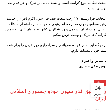
مبعث هنگامه بلوغ کرامت است و نقطه پایانی بر شرک و خرافه و بت
پرستی است.
اینجانب فرا رسیدن ۲۷ رجب مبعث حضرت رسول اکرم (ص) را خدمت
رهبر مسلمین جهان مقام معظم رهبری حضرت امام خامنه ای مدظله
العالی، ملت ایران اسلامی و ورزشکاران کشور عزیزمان علی الخصوص
کاراته کاها تبریک و تهنیت عرض میکنم.
از درگاه ایزد منان عزت، سربلندی و سرافرازی روزافزون را برای همه
شما خوبان مسئلت دارم.
با سپاس و احترام
بهمن صفی حصاری
رویداد
04
رفع تعلیق فدراسیون جودو جمهوری اسلامی
مارس
ایران
مدیر روابط عمومی