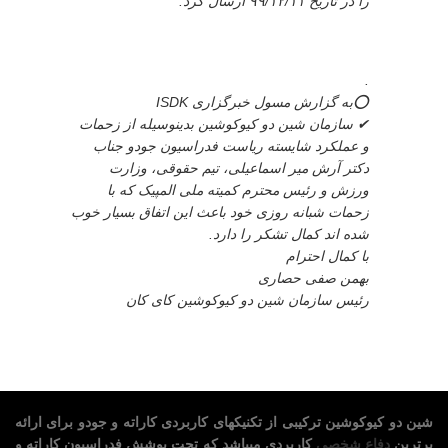
را در تاریخ ۹۹/۱۲/۱۱ ارسال کرد.
.
⭕به گزارش مسول خبرگزاری ISDK
✔ سازمان شین دو کیوکوشین بدینوسیله از زحمات
و عملکرد شایسته ریاست فدراسیون جودو جناب
دکتر آرش میر اسماعیلی، تیم حقوقی، وزارت
ورزش و رئیس محترم کمیته ملی المپیک که با
زحمات شبانه روزی خود باعث این اتفاق بسیار خوب
شده اند کمال تشکر را دارد.
با کمال احترام
بهمن صفی حصاری
رئیس سازمان شین دو کیوکوشین کای کان
شین دو کیوکوشین ترکیبی از تکنیکهای کاربردی کاراته و جودو برای ارائه
برترین
دفاع شخصی
کاربردی میباشد که تحت پوشش فدراسیون کاراته و