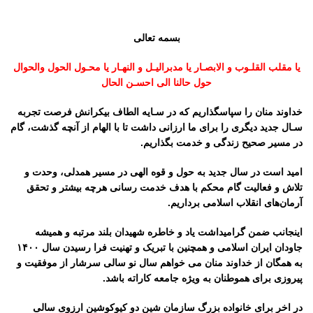
بسمه تعالی
یا مقلب القلـوب و الابصـار یا مدبرالیـل و النهـار یا محـول الحول والحوال
حول حالنا الی احسـن الحال
خداوند منان را سپاسگذاریم که در سـایه الطاف بیکرانش فرصت تجربه
سـال جدید دیگری را برای ما ارزانی داشت تا با الهام از آنچه گذشت، گام
در مسیر صحیح زندگی و خدمت بگذاریم.
امید است در سال جدید به حول و قوه الهی در مسیر همدلی، وحدت و
تلاش و فعالیت گام محکم با هدف خدمت رسانی هرچه بیشتر و تحقق
آرمان‌های انقلاب اسلامی برداریم.
اینجانب ضمن گرامیداشت یاد و خاطره شهیدان بلند مرتبه و همیشه
جاودان ایران اسلامی و همچنین با تبریک و تهنیت فرا رسیدن سال ۱۴۰۰
به همگان از خداوند منان می خواهم سال نو سالی سرشار از موفقیت و
پیروزی برای هموطنان به ویژه جامعه کاراته باشد.
در اخر برای خانواده بزرگ سازمان شین دو کیوکوشین ارزوی سالی