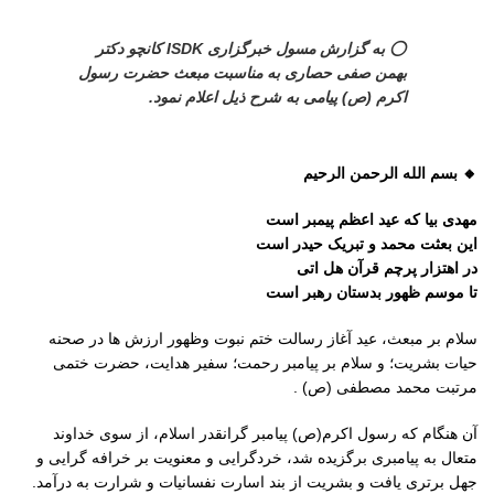
⭕
به گزارش مسول خبرگزاری ISDK کانچو دکتر
بهمن صفی حصاری به مناسبت مبعث حضرت رسول
اکرم (ص) پیامی به شرح ذیل اعلام نمود.
🔸️ بسم الله الرحمن الرحیم
مهدی بیا که عید اعظم پیمبر است
این بعثت محمد و تبریک حیدر است
در اهتزار پرچم قرآن هل اتی
تا موسم ظهور بدستان رهبر است
سلام بر مبعث، عید آغاز رسالت ختم نبوت وظهور ارزش ها در صحنه
حیات بشریت؛ و سلام بر پیامبر رحمت؛ سفیر هدایت، حضرت ختمی
مرتبت محمد مصطفی (ص) .
آن هنگام که رسول اکرم(ص) پیامبر گرانقدر اسلام، از سوی خداوند
متعال به پیامبری برگزیده شد، خردگرایی و معنویت بر خرافه گرایی و
جهل برتری یافت و بشریت از بند اسارت نفسانیات و شرارت به درآمد.