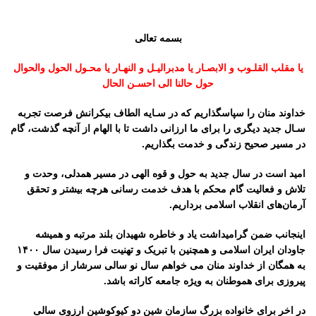
بسمه تعالی
یا مقلب القلـوب و الابصـار یا مدبرالیـل و النهـار یا محـول الحول والحوال
حول حالنا الی احسـن الحال
خداوند منان را سپاسگذاریم که در سـایه الطاف بیکرانش فرصت تجربه
سـال جدید دیگری را برای ما ارزانی داشت تا با الهام از آنچه گذشت، گام
در مسیر صحیح زندگی و خدمت بگذاریم.
امید است در سال جدید به حول و قوه الهی در مسیر همدلی، وحدت و
تلاش و فعالیت گام محکم با هدف خدمت رسانی هرچه بیشتر و تحقق
آرمان‌های انقلاب اسلامی برداریم.
اینجانب ضمن گرامیداشت یاد و خاطره شهیدان بلند مرتبه و همیشه
جاودان ایران اسلامی و همچنین با تبریک و تهنیت فرا رسیدن سال ۱۴۰۰
به همگان از خداوند منان می خواهم سال نو سالی سرشار از موفقیت و
پیروزی برای هموطنان به ویژه جامعه کاراته باشد.
در اخر برای خانواده بزرگ سازمان شین دو کیوکوشین ارزوی سالی